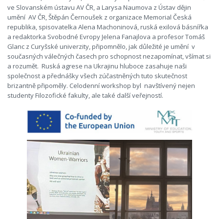
ve Slovanském ústavu AV ČR, a Larysa Naumova z Ústav dějin
umění AV ČR, Štěpán Černoušek z organizace Memorial Česká
republika, spisovatelka Alena Machoninová, ruská exilová básnířka
a redaktorka Svobodné Evropy Jelena Fanajlova a profesor Tomáš
Glanc z Curyšské univerzity, připomnělo, jak důležité je umění v
současných válečných časech pro schopnost nezapomínat, všímat si
a rozumět. Ruská agrese na Ukrajinu hluboce zasahuje naši
společnost a přednášky všech zúčastněných tuto skutečnost
brizantně připoměly. Celodenní workshop byl navštívený nejen
studenty Filozofické fakulty, ale také další veřejností.