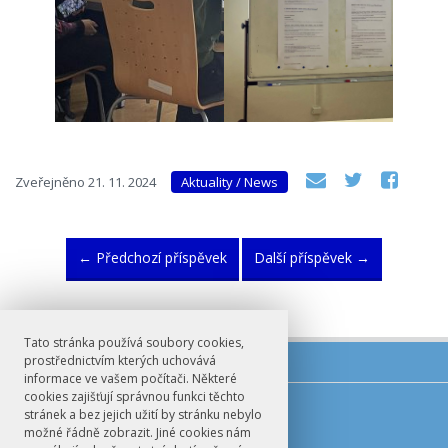
Zveřejněno
21. 11. 2024
Aktuality / News
←
Předchozí příspěvek
Další příspěvek
→
Tato stránka používá soubory cookies,
prostřednictvím kterých uchovává
informace ve vašem počítači. Některé
cookies zajišťují správnou funkci těchto
E-mail
stránek a bez jejich užití by stránku nebylo
možné řádně zobrazit. Jiné cookies nám
germanoslavistika@ff.cuni.cz