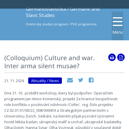
Germanoslavistika / Germanic and
Slavic Studies
Doktorský studijní program / PhD programme
Menu
(Colloquium) Culture and war.
Inter arma silent musae?
21. 11. 2024
Aktuality / News
Dne 31. 10. proběhl workshop, ktery byl podpořen Operačním
programem Jan Amos Komenský, projekt Za hranice bezpečnosti:
role konfliktu v posilování odolnosti /CoRe/, reg. číslo projektu
CZ.02.01.01/00/22_008/000459 a Strategickým partnerstvím s
Universitou Zürich. Setkání, na kterém přijali pozvání významní
hosté Nikita Kadan, ukrajinský malíř a sochař, ukrajinské badatelky
Olha Doloh, Hanna Sytar, Olha Voznyuk působící v současné době