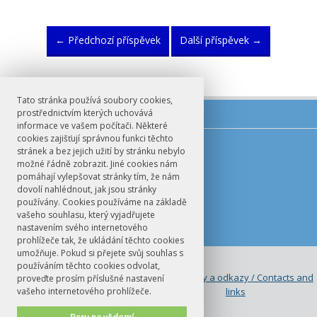
←
Předchozí příspěvek
Další příspěvek
→
Tato stránka používá soubory cookies,
prostřednictvím kterých uchovává
informace ve vašem počítači. Některé
cookies zajišťují správnou funkci těchto
E-mail
stránek a bez jejich užití by stránku nebylo
možné řádně zobrazit. Jiné cookies nám
germanoslavistika@ff.cuni.cz
pomáhají vylepšovat stránky tím, že nám
dovolí nahlédnout, jak jsou stránky
používány. Cookies používáme na základě
vašeho souhlasu, který vyjadřujete
nastavením svého internetového
prohlížeče tak, že ukládání těchto cookies
umožňuje. Pokud si přejete svůj souhlas s
© FF UK 2026
používáním těchto cookies odvolat,
Germanoslavistika / Germanic and
Kontakty a odkazy / Contacts and
proveďte prosím příslušné nastavení
vašeho internetového prohlížeče.
Slavic Studies
links
Studium a výzkum / Studying and